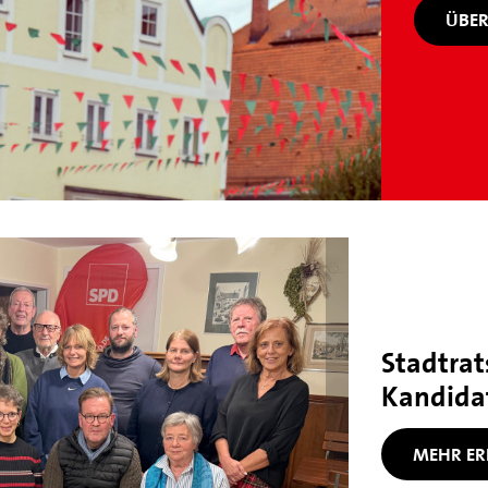
ÜBER
Stadtrat
Kandida
MEHR ER